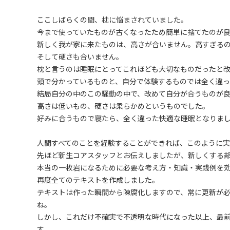
ここしばらくの間、枕に悩まされていました。
今まで使っていたものが古くなったため簡単に捨てたのが
新しく我が家に来たものは、高さが合いません。高すぎる
そして硬さも合いません。
枕と言うのは睡眠にとってこれほども大切なものだったと
頭で分かっているものと、自分で体験するものでは全く違
結局自分の中のこの騒動の中で、改めて自分が合うものが
高さは低いもの、硬さは柔らかめというものでした。
好みに合うもので寝たら、全く違った快適な睡眠となりま
人間すべてのことを経験することができれば、このように
先ほど新生コアスタッフとお伝えしましたが、新しくする
本当の一枚岩になるために必要な考え方・知識・実践例を
再度全てのテキストを作成しました。
テキストは作った瞬間から陳腐化しますので、常に更新が
ね。
しかし、これだけ不確実で不透明な時代になった以上、最
す。