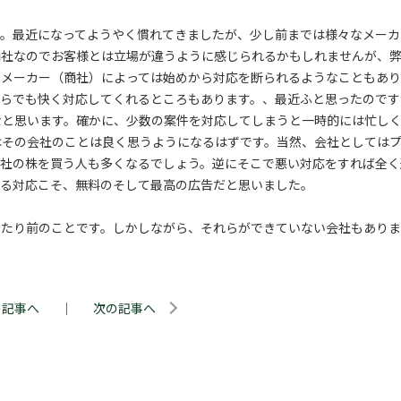
す。最近になってようやく慣れてきましたが、少し前までは様々なメーカ
商社なのでお客様とは立場が違うように感じられるかもしれませんが、
。メーカー（商社）によっては始めから対応を断られるようなこともあり
からでも快く対応してくれるところもあります。、最近ふと思ったのです
なと思います。確かに、少数の案件を対応してしまうと一時的には忙し
はその会社のことは良く思うようになるはずです。当然、会社としては
会社の株を買う人も多くなるでしょう。逆にそこで悪い対応をすれば全く
れる対応こそ、無料のそして最高の広告だと思いました。
当たり前のことです。しかしながら、それらができていない会社もあり
の記事へ
｜
次の記事へ