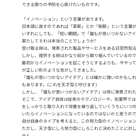
できる限りの予防を心掛けたいものです。
「イノベーション」という言葉があります。
日本語に直すのであれば「革新」とか「刷新」という言葉が
いずれにしても、
「短い期間」で
「誰もが思いつかないア
果たしてそれは本当のことでしょうか?
受け取る側は、発表された製品やサービスをある日突然知
しかし、提供する側はかなり前から取り組んでいているので
最初からイノベーションを起こそうとするよりも、今やっ
が正しい形のような気がしてきました。
「誰もが思いつかないアイデア」とは確かに強いのかもしれ
もあります。(これを天才型と呼びます)
しかし、「誰もが思いつかないアイデア」は世に発表され
そこで、アイデア自体は従来のテクノロジーや、別業界では
をしっかりと取り入れて改善を繰り返していくうちにいつの
いたらイノベーションになっているのではないかと思うので
自分自身のタイプを考えると、この努力型のイノベーショ
ただし、天才型にしろ努力型にしろこれと決めたことに対
せん。