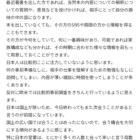
最近著書を出した方であれば、当然本の内容についての解釈につ
いての質問や、意見などを投げかければ、相手にとって自分の興
味の中の話になります。
本を出していなくても、その方のSNSや周囲の方から情報を得る
こともできます。
その方が今何をしていて、何に一番興味があり、可能であれば家
族構成なども分かれば、その時期に合わせた様々な情報を前もっ
て用意しておくことができます。
日本人は比較的ここに注力していないように思います。
何の事前準備なしに、相手の仕事を理解するための勉強もなしに
訪問してしまい、内容が薄い雑談に時間を使ってしまうことが多
くあります。
反対に欧米では比較的事前調査をきちんと行っているように思え
ます。
日本は国土が狭いため、今日終わってもまた次会うことがあると
言うのが前提になっています。
国土の広い国では合うことはめったにないので、会う機会を大切
にする傾向があるように感じます。
特に日本の営業は、とにかく多くの人数と会って来いと言う母数