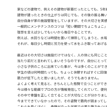
家などの建物で、例えその建物が新築だったとしても、5年
建物が建ったときの仕上がりは同じでも、その後の振る舞
自分自身が家の施設管理をしていますが、その大切さを実
一般的にメンテナンスのコツは「短い期間でちょこちょこ
理想を言えば少しでもいいから毎日やることです。
例えば、水回りなどは時間を置いて掃除してしまうと、水
それが、毎日少し時間と労力を使って水をふき取ってあげる
最近はその大切さは施設だけではなく、人の体にも同じこ
当たり前だと言われてしまいそうなのですが、自分にとっ
小さな子供のころに出来ていた事が、今は多くのことがで
学生の頃は何時間たっても、ちょっと休憩すればすぐに回
筋力が低下したと思いましたが、そうでもありません。
よくよく考えて見ると、きちんとした態勢で立つことができ
今は様々な動画でプロの方が情報発信してくれていて、便
その中で骨盤を正しく立てることが大切なことが分かりま
今までできていなかったので、その姿勢で筋肉が固まってし
これらを良くほぐし、骨盤が立った状態で必要な筋力をつ