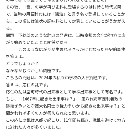
その後、「醤」の字が再び史料に登場するのは村待ち時代以降
で、当時の
用語辞典
には「醤油」と言う名で登場していることか
ら、この頃には液状の調味料として定着していたことがうかがえ
る。
問題 下線部のような辞典の発達は、当時京都の文化が地方に広
がり始めていたことと関係がある。
このような広がりが生まれるきっかけとなった歴史的事件
を答えよ。
どうでしょうか？
なかなかむつかしい問題です。
こちらの問題は、2024年の私立中学校の入試問題です。
答えは、応仁の乱です。
応仁の乱は室町時代の出来事として学ぶ出来事として有名です。
もし、「1467年に起きた出来事は？」「第八代将軍足利義政の
跡継ぎ争いと守護大名同士の権力争いから起きた出来事は？」と
聞かれれば多くの方が答えられたと思います。
この応仁の乱は京都で起こり、11年間も続き、戦乱を避けて地方
に逃れた人々が多くいました。