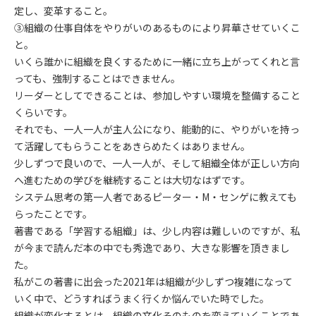
定し、変革すること。
③組織の仕事自体をやりがいのあるものにより昇華させていくこ
と。
いくら誰かに組織を良くするために一緒に立ち上がってくれと言
っても、強制することはできません。
リーダーとしてできることは、参加しやすい環境を整備すること
くらいです。
それでも、一人一人が主人公になり、能動的に、やりがいを持っ
て活躍してもらうことをあきらめたくはありません。
少しずつで良いので、一人一人が、そして組織全体が正しい方向
へ進むための学びを継続することは大切なはずです。
システム思考の第一人者であるピーター・M・センゲに教えても
らったことです。
著書である「学習する組織」は、少し内容は難しいのですが、私
が今まで読んだ本の中でも秀逸であり、大きな影響を頂きまし
た。
私がこの著書に出会った2021年は組織が少しずつ複雑になって
いく中で、どうすればうまく行くか悩んでいた時でした。
組織が変化するとは、組織の文化そのものを変えていくことであ