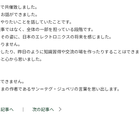
ムで共催致しました。
とお話ができました。
後やりたいことを話していたことです。
仕事ではなく、全体の一部を担っている段階です。
るその姿に、日本のエレクトロニクスの将来を感じました。
かりません。
介したり、昨日のように知識習得や交流の場を作ったりすることはでき
いと心から思いました。
はできません。
さまの作者であるサン＝テグ・ジュペリの言葉を思い出します。
の記事へ
｜
次の記事へ