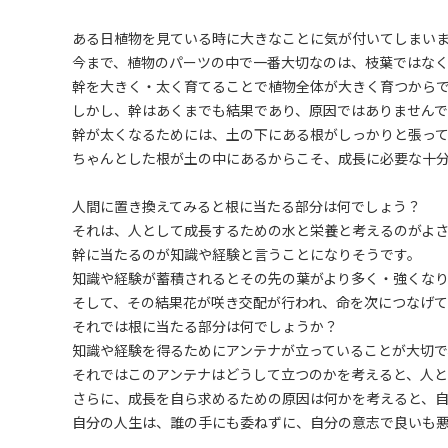
ある日植物を見ている時に大きなことに気が付いてしまい
今まで、植物のパーツの中で一番大切なのは、枝葉ではな
幹を大きく・太く育てることで植物全体が大きく育つから
しかし、幹はあくまでも結果であり、原因ではありません
幹が太くなるためには、土の下にある根がしっかりと張っ
ちゃんとした根が土の中にあるからこそ、成長に必要な十
人間に置き換えてみると根に当たる部分は何でしょう？
それは、人として成長するための水と栄養と考えるのがよ
幹に当たるのが知識や経験と言うことになりそうです。
知識や経験が蓄積されるとその先の葉がより多く・強くな
そして、その結果花が咲き交配が行われ、命を次につなげて
それでは根に当たる部分は何でしょうか？
知識や経験を得るためにアンテナが立っていることが大切で
それではこのアンテナはどうして立つのかを考えると、人
さらに、成長を自ら求めるための原因は何かを考えると、
自分の人生は、誰の手にも委ねずに、自分の意志で良いも