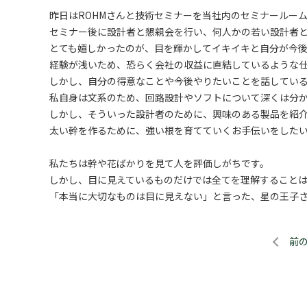
昨日はROHMさんと技術セミナーを当社内のセミナールー
セミナー後に設計者と懇親会を行い、何人かの若い設計者
とても嬉しかったのが、目を輝かしてイキイキと自分が今
経験が浅いため、恐らく会社の収益に直結しているような
しかし、自分の得意なことや今後やりたいことを話してい
私自身は文系のため、回路設計やソフトについて深くは分
しかし、そういった設計者のために、興味のある製品を紹
太い幹を作るために、強い根を育てていくお手伝いをした
私たちは幹や花ばかりを見て人を評価しがちです。
しかし、目に見えているものだけでは全てを理解すること
「本当に大切なものは目に見えない」と言った、星の王子
前