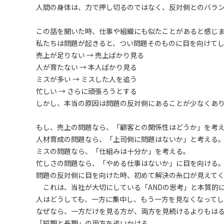
人間の身体は、力で押し切るのではなく、反対側とのバラ
この話を聞いた時、仕事や組織にも似たことがあると感じ
私たちは問題が起きると、つい問題そのものに目を向けて
売上が足りない → 売上ばかり見る
人が育たない → 本人ばかり見る
ミスが多い → ミスした人を追う
忙しい → さらに頑張ろうとする
しかし、本当の原因は問題の反対側にあることが少なくあ
もし、売上の問題なら、「顧客との関係性はどうか」を考
人材育成の問題なら、「上司側に問題はないか」と考える
ミスの問題なら、「仕組みは十分か」を考える。
忙しさの問題なら、「やめる仕事はないか」に目を向ける
問題の反対側に目を向けた時、初めて解決の糸口が見えて
これは、当社が大切にしている「ANDの思考」と本質的
人はどうしても、一方に集中し、もう一方を見なくなってし
なぜなら、一方だけを見る方が、両方を見続けるよりもは
「短期と長期」の両方を追いかける。