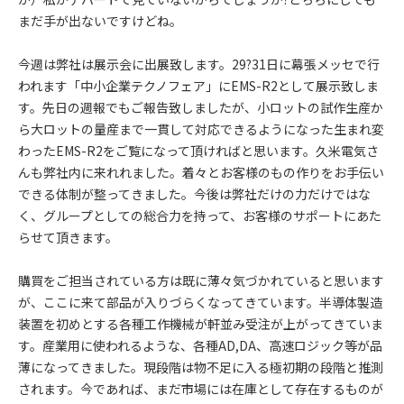
まだ手が出ないですけどね。
今週は弊社は展示会に出展致します。29?31日に幕張メッセで行
われます「中小企業テクノフェア」にEMS-R2として展示致しま
す。先日の週報でもご報告致しましたが、小ロットの試作生産か
ら大ロットの量産まで一貫して対応できるようになった生まれ変
わったEMS-R2をご覧になって頂ければと思います。久米電気さ
んも弊社内に来れれました。着々とお客様のもの作りをお手伝い
できる体制が整ってきました。今後は弊社だけの力だけではな
く、グループとしての総合力を持って、お客様のサポートにあた
らせて頂きます。
購買をご担当されている方は既に薄々気づかれていると思います
が、ここに来て部品が入りづらくなってきています。半導体製造
装置を初めとする各種工作機械が軒並み受注が上がってきていま
す。産業用に使われるような、各種AD,DA、高速ロジック等が品
薄になってきました。現段階は物不足に入る極初期の段階と推測
されます。今であれば、まだ市場には在庫として存在するものが