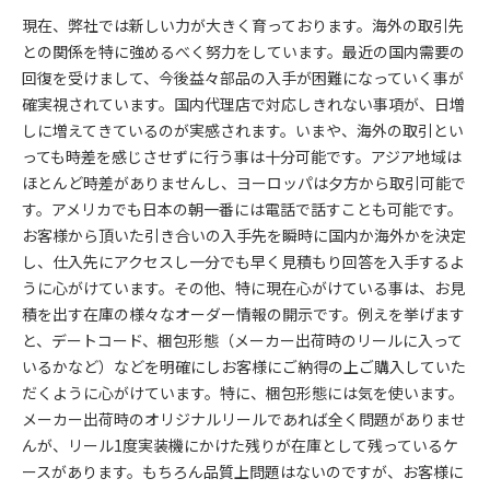
現在、弊社では新しい力が大きく育っております。海外の取引先
との関係を特に強めるべく努力をしています。最近の国内需要の
回復を受けまして、今後益々部品の入手が困難になっていく事が
確実視されています。国内代理店で対応しきれない事項が、日増
しに増えてきているのが実感されます。いまや、海外の取引とい
っても時差を感じさせずに行う事は十分可能です。アジア地域は
ほとんど時差がありませんし、ヨーロッパは夕方から取引可能で
す。アメリカでも日本の朝一番には電話で話すことも可能です。
お客様から頂いた引き合いの入手先を瞬時に国内か海外かを決定
し、仕入先にアクセスし一分でも早く見積もり回答を入手するよ
うに心がけています。その他、特に現在心がけている事は、お見
積を出す在庫の様々なオーダー情報の開示です。例えを挙げます
と、デートコード、梱包形態（メーカー出荷時のリールに入って
いるかなど）などを明確にしお客様にご納得の上ご購入していた
だくように心がけています。特に、梱包形態には気を使います。
メーカー出荷時のオリジナルリールであれば全く問題がありませ
んが、リール1度実装機にかけた残りが在庫として残っているケ
ースがあります。もちろん品質上問題はないのですが、お客様に