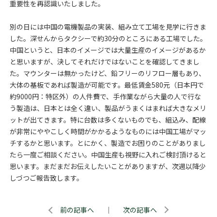
重要性を再認識いたしました。
別の日には中国の電機製品の実装、組み立て工場を見学に行きま
した。深せんからタクシーで約30分のところにある工場でした。
中国というと、日本のイメージでは大量生産のイメージがあるか
と思いますが、決してそれだけではないことを確認してきまし
た。マウンターは無かったけど、鉛フリーのリフロー層もあり、
大体の基板であれば製造が可能です。最低賃金580元（日本円で
約9000円：特区外）の人件費で、手作業ながら大量の人で行な
う製造は、日本とは全く違い、製品がうまくはまれば大きなメリ
ットが出てきます。特に台数は多くないものでも、組込み、配線
が非常にややこしく時間がかかるようなものには中国工場がマッ
チするかと思います。とにかく、製造でお困りのことがありまし
たら一度ご相談ください。中国生産も視野に入れご検討頂けると
思います。まだまだお伝えしたいことがありますが、次週以降少
しづつご報告致します。
前の記事へ
｜
次の記事へ