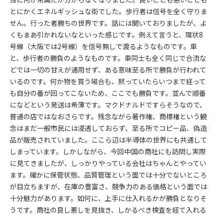
とにかくエネルギッシュな街でした。歩行者は信号を全く守りま
せん。行った者勝ちの世界です。話には聞いておりましたが、よ
くもまあ引かれないなといった感じです。例えて言うと、環状8
号線（大阪では2号線）を信号無しで渡るようなものです。車
と、歩行者の勝負のようなものです。車同士も全く同じで合流な
どでは一切の甘えが通用せず、ある意味至る所で勝負が行われて
いるのです。何か物を買う場合も、黙っていたらいつまで経って
も自分の番が回ってこないため、ここでも勝負です。並んで順番
になどという発送は希薄です。マクドナルドですらそうなので、
普通の店ではなおさらです。残念ながら著作権、商標権という観
念はまだ一般市民には浸透しておらず、至る所でコピー品、偽造
品が販売されていました。ここら辺は半導体の世界にも共通して
しまっています。しかしながら、今回中国の商社にも訪問し実際
に見てきましたが、しっかりやっている会社はちゃんとやってい
ます。確かに保管状態、品質管理という面では十分でないところ
が目立ちますが、在庫の豊富さ、競争力のある価格という面では
十分魅力があります。如何に、上手に仕入れるかが勝負となりそ
うです。商社の良し悪しを見抜き、しかるべき検査を経て入れる