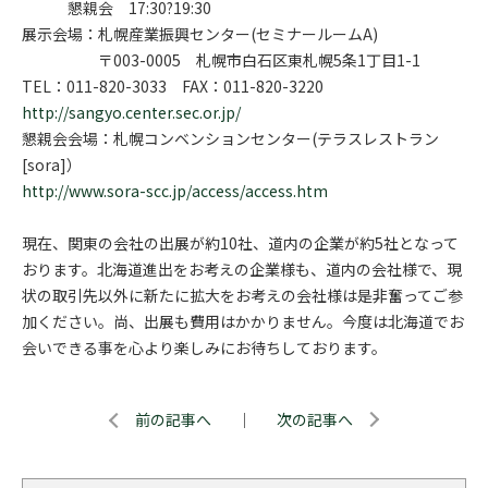
懇親会 17:30?19:30
展示会場：札幌産業振興センター(セミナールームA)
〒003-0005 札幌市白石区東札幌5条1丁目1-1
TEL：011-820-3033 FAX：011-820-3220
http://sangyo.center.sec.or.jp/
懇親会会場：札幌コンベンションセンター(テラスレストラン
[sora]）
http://www.sora-scc.jp/access/access.htm
現在、関東の会社の出展が約10社、道内の企業が約5社となって
おります。北海道進出をお考えの企業様も、道内の会社様で、現
状の取引先以外に新たに拡大をお考えの会社様は是非奮ってご参
加ください。尚、出展も費用はかかりません。今度は北海道でお
会いできる事を心より楽しみにお待ちしております。
前の記事へ
｜
次の記事へ