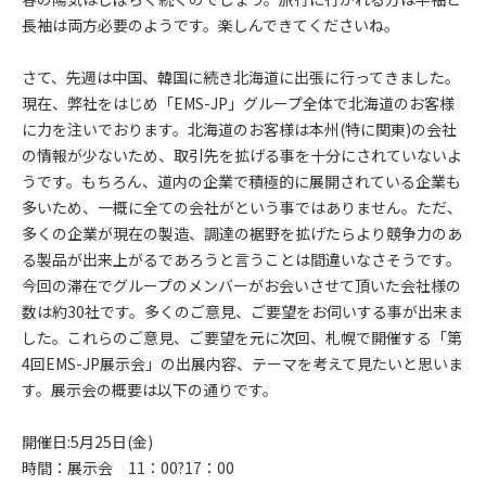
長袖は両方必要のようです。楽しんできてくださいね。
さて、先週は中国、韓国に続き北海道に出張に行ってきました。
現在、弊社をはじめ「EMS-JP」グループ全体で北海道のお客様
に力を注いでおります。北海道のお客様は本州(特に関東)の会社
の情報が少ないため、取引先を拡げる事を十分にされていないよ
うです。もちろん、道内の企業で積極的に展開されている企業も
多いため、一概に全ての会社がという事ではありません。ただ、
多くの企業が現在の製造、調達の裾野を拡げたらより競争力のあ
る製品が出来上がるであろうと言うことは間違いなさそうです。
今回の滞在でグループのメンバーがお会いさせて頂いた会社様の
数は約30社です。多くのご意見、ご要望をお伺いする事が出来ま
した。これらのご意見、ご要望を元に次回、札幌で開催する「第
4回EMS-JP展示会」の出展内容、テーマを考えて見たいと思いま
す。展示会の概要は以下の通りです。
開催日:5月25日(金)
時間：展示会 11：00?17：00