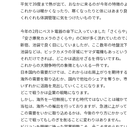
平気で39度まで熱が出て、おなかに来るのが今年の特徴の
これからは暖かくなったり、寒くなったりと体にはあまり
くれぐれも体調管理に気をつけたいものです。
今年の2月にベスト電器の傘下に入っていました「さくらや
「安さ爆発カメラのさくらや」のCMが多く流れていたので
新宿、池袋で良く目にしていましたが、ここ数年の地盤沈
池袋などは、ビックカメラの牙城にヤマダ電機もあっという
それだけできれば、どこかは退出せざるを得ないですね。
これからの大競争時代の象徴ともいえる一件です。
日本国内の需要だけでは、これからは右肩上がりを期待す
海外の需要を取り込むか、国内で他社のシェアを奪うか、
いずれかに活路を見出していくことになります。
どこで戦うかは企業の戦略になります。
しかし、海外を一切無視してすむ時代ではないことは確か
当社は、海外への輸出を行っておりますが、急速に上がって
この需要をいかに取り込めるかは、今後のやり方にかかって
どこで戦ってもしのぎを削ることに変わりはありません。
ビジョンを明確に持った営業戦略こそ、今こそ求められて