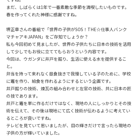
まだ、しばらくは1年で一番素敵な季節を満喫したいものです。
春を作ってくれた神様に感謝ですね。
堺正章さんの番組で「世界の子供がSOS！THE☆仕事人バンク
マチャアキJAPAN」をご存知でしょうか？
私も今回初めて見ましたが、世界の子供たちに日本の技術を活用
して少しでもお役に立ててもらおうという内容です。
今回は、ウガンダに井戸を掘り、生活に使える水を提供するこ
と。
弁当を持って来れなく昼食抜きで我慢している子のために、学校
に竈を作り、給食を作れるようにするという企画です。
井戸掘りの技術、煉瓦の組み合わせと左官の技術、共に日本の匠
の技であります。
井戸と竈を単に作るだけではなく、現地の人にしっかりとその技
術を伝えて、その後は現地にて広く技術が伝わるように考えてい
るところが良いですね。
テレビを見ていて思いましたが、目の輝きだけで言ったら現地の
子供の方が輝いていました。