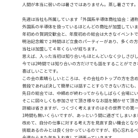
人間が本当に弱いのは暑さではありません。蒸し暑さです
先週は当社も所属しています「外国系半導体商社協会：通称
外国系の半導体を扱っているほとんどの商社が加盟してい
年初めの賀詞交歓会と、年度初めの総会は大きなイベント
明治記念館で２時間ほど立食のパーティーがあり、多くの方
当社は加盟して４年くらいが経ちます。
思えば、入った当初は知り合いもほとんどいなく少しさび
今では2時間では知り合いの方だけでも話をすることができ
喜ばしいことです。
この会の素晴らしいところは、その会社のトップの方を含
普段であれば決して簡単には話すことすらできない方にも
先日の総会では、中締めが終わってからもしばらく会場にい
そこに図々しくも参加させて頂き様々なお話を聞かせて頂
詳細は省きますが、つくづく考えますのはその世界での第
1時間も無いくらいですが、あっという間に過ぎてしまいま
改めて、自分の仕事に対する考え方を見直す良い機会とな
挑戦あるのみとは良く分かっているのですが、初心忘れる
今週からまた気を入れ直して頑張っていきます。