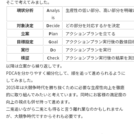
そこで考えてみました。
A
nalys
生産性の低い部分、高い部分を明確
現状分析
is
対象決定
D
ecide
どの部分を対応するかを決定
立案
P
lan
アクションプランを立てる
目標設定
G
oal
アククションプラン実行後の数値目
実行
D
o
アクションプランを実行
検証
C
heck
アクションプラン実行後の結果を測
以降は立案から繰り返しです。
PDCAを分かりやすく細分化して、順を追って進められるように
してみました。
2015年は大競争時代を勝ち抜くために必要な生産性向上を徹底
的に取り組んでみたいと考えています。同時にお客様の満足度の
向上の視点も併せ持って進めます。
二兎追いながら二兎とも得ると言う離れ業なのかもしれません
が、大競争時代ですからそれも必要です。