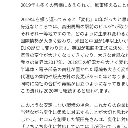
2019年も多くの皆様に支えられて、無事終えるこ
2019年を振り返ってみると「変化」の年だったと思
身近なところでは、高田馬場の駅前のビル3件が取
それぞれ一等地ですので、どのように生まれ変わる
国際情勢が大きく変わり、米国と中国が1年以上い
EUの歴史も変わります。英国が離脱を正式に決め、
気候の変化が大きくなってきており、大きな台風な
我々の業界は2017年、2018年の好況から大きく変
半導体・電子部品の商社が置かれた環境も大きく変
代理店の集約や販売方針の変更があった年となりま
同時に商社の合併や再編が目立つようになってきま
この流れは2020年も継続すると思われます。
このような安定しない環境の場合、これからの企業
当然ながら変化に柔軟に対応することが大切と思わ
しかし、セコムを創業した飯田亮さんは、変化に対
「いちいち変化に対応していては目が回ってしまう