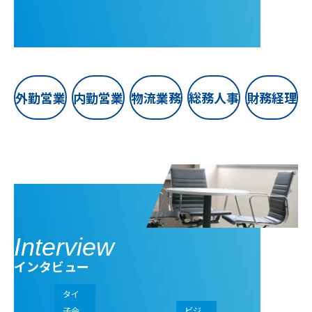
外勤営業
内勤営業
物流業務
総務人事
財務経理
Interview
インタビュー
タイ
子会
ビジ