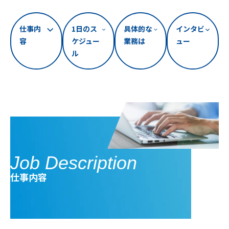
仕事内
1日のス
具体的な
インタビ
容
ケジュー
業務は
ュー
ル
Job Description
仕事内容