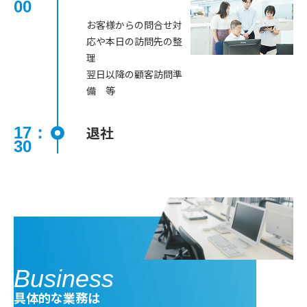
00
お客様からの問合せ対
応や本日の訪問先の整
理
翌日以降の顧客訪問準
備 等
退社
17：
30
Business
具体的な業務は