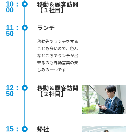
移動＆顧客訪問
10：
【１社目】
00
ランチ
11：
50
移動先でランチをする
ことも多いので、色ん
なところでランチが出
来るのも外勤営業の楽
しみの一つです！
移動＆顧客訪問
12：
【２社目】
50
帰社
15：