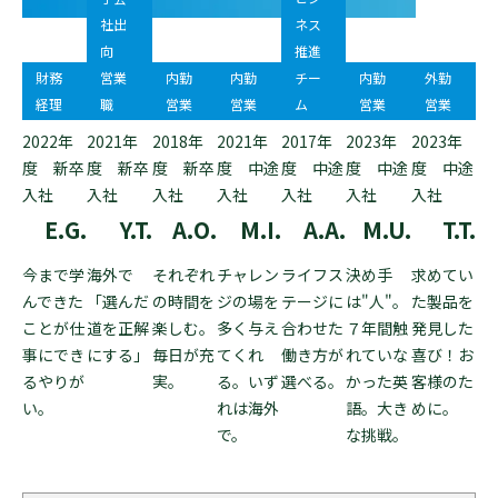
社出
ネス
向
推進
財務
営業
内勤
内勤
チー
内勤
外勤
経理
職
営業
営業
ム
営業
営業
2022年
2021年
2018年
2021年
2017年
2023年
2023年
度 新卒
度 新卒
度 新卒
度 中途
度 中途
度 中途
度 中途
入社
入社
入社
入社
入社
入社
入社
E.G.
Y.T.
A.O.
M.I.
A.A.
M.U.
T.T.
今まで学
海外で
それぞれ
チャレン
ライフス
決め手
求めてい
んできた
「選んだ
の時間を
ジの場を
テージに
は"人"。
た製品を
ことが仕
道を正解
楽しむ。
多く与え
合わせた
７年間触
発見した
事にでき
にする」
毎日が充
てくれ
働き方が
れていな
喜び！お
るやりが
実。
る。いず
選べる。
かった英
客様のた
い。
れは海外
語。大き
めに。
で。
な挑戦。