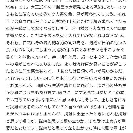
地帯」です。大正15年の十勝岳の大爆発による泥流により、その
ふもとに住んでいる多くの人達の命、畠が奪われてしまう。それ
までの真面目に生きていた者が何十年とかけて積み重ねてきたも
のが一瞬にしてなくなってしまう。大自然の巨大な力に人間は成
す術がなく、ただ現実のみを受け入れていかなければならない。
それも、自然はその暴力的な力の向け先を、何故か日頃の行いの
良いものに向けてしまう｡小説の中の様々なドラマを事こまかく
書くことは出来ないが、弟、耕作と兄、拓一を中心とした昔の農
村の姿がこの本にありました。よく我々は何か悪いことが起こっ
たときに何の悪気もなく、「あなたは日頃の行いが悪いからだ
よ｣と言ってしまいます｡何か本当に行いが悪い場合は良いのかも
しれませんが、日頃から生活を真面目に過ごし、清き心の持ち主
が災難に会う事もあります｡簡単に口にする事ではないとこの本
では戒めています｡なるほどと思いました｡そして、正しき者にな
ぜ災難があるのはどうしてか？と言う問いがあります｡明確な答
えが本の中にはありませんが、災難に出会ったときにそれを災難
と思って嘆くか、試練と思って奮い立つか、その受け止め方が重
要だとあります。試練だと思って立ち上がった時に苦難の意味が