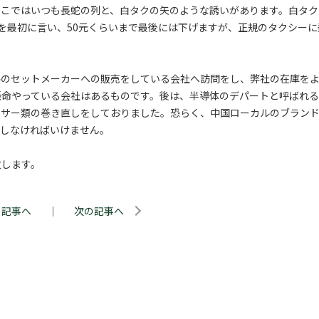
そこではいつも長蛇の列と、白タクの矢のような誘いがあります。白タク
を最初に言い、50元くらいまで最後には下げますが、正規のタクシーに
ルのセットメーカーへの販売をしている会社へ訪問をし、弊社の在庫を
懸命やっている会社はあるものです。後は、半導体のデパートと呼ばれ
ンサー類の巻き直しをしておりました。恐らく、中国ローカルのブラン
意しなければいけません。
致します。
の記事へ
｜
次の記事へ