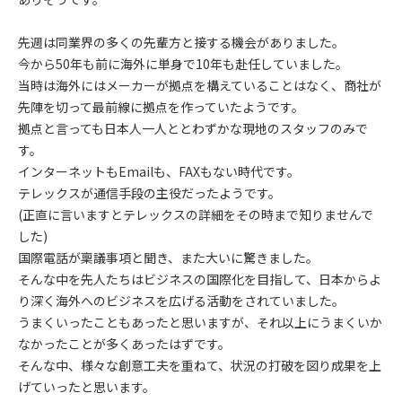
先週は同業界の多くの先輩方と接する機会がありました。
今から50年も前に海外に単身で10年も赴任していました。
当時は海外にはメーカーが拠点を構えていることはなく、商社が
先陣を切って最前線に拠点を作っていたようです。
拠点と言っても日本人一人ととわずかな現地のスタッフのみで
す。
インターネットもEmailも、FAXもない時代です。
テレックスが通信手段の主役だったようです。
(正直に言いますとテレックスの詳細をその時まで知りませんで
した)
国際電話が稟議事項と聞き、また大いに驚きました。
そんな中を先人たちはビジネスの国際化を目指して、日本からよ
り深く海外へのビジネスを広げる活動をされていました。
うまくいったこともあったと思いますが、それ以上にうまくいか
なかったことが多くあったはずです。
そんな中、様々な創意工夫を重ねて、状況の打破を図り成果を上
げていったと思います。