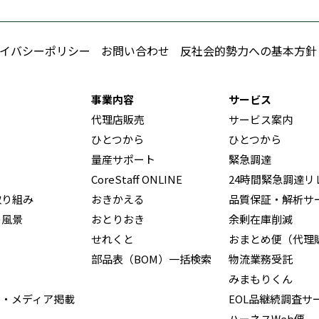
イバシーポリシー
お問い合わせ
反社会的勢力への基本方針
事業内容
サービス
代理店販売
サービス案内
ひとつから
ひとつから
量産サポート
緊急調達
CoreStaff ONLINE
24時間緊急調達リ
取り組み
おきかえる
品質保証・解析サ
の風景
おとりおき
余剰在庫削減
せれくと
おまとめ便（代理
部品表（BOM）一括検索
物流業務受託
みまもりくん
ス・メディア掲載
EOL品継続調査サ
ハーネスWeb便