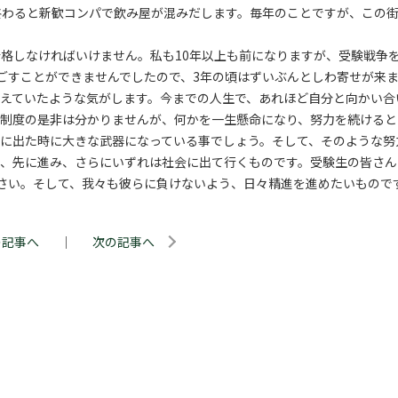
終わると新歓コンパで飲み屋が混みだします。毎年のことですが、この
格しなければいけません。私も10年以上も前になりますが、受験戦争
過ごすことができませんでしたので、3年の頃はずいぶんとしわ寄せが来
えていたような気がします。今までの人生で、あれほど自分と向かい合
験制度の是非は分かりませんが、何かを一生懸命になり、努力を続けると
に出た時に大きな武器になっている事でしょう。そして、そのような努
ず、先に進み、さらにいずれは社会に出て行くものです。受験生の皆さん
さい。そして、我々も彼らに負けないよう、日々精進を進めたいもので
の記事へ
｜
次の記事へ