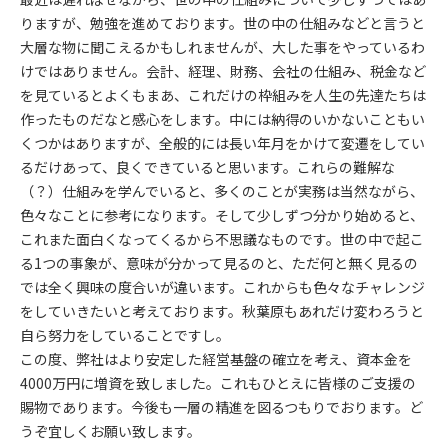
りますが、勉強を進めております。世の中の仕組みなどと言うと
大層な物に聞こえるかもしれませんが、大した事をやっているわ
けではありません。会計、経理、財務、会社の仕組み、税金など
を見ているとよくもまあ、これだけの枠組みを人生の先達たちは
作ったものだなと感心をします。中には納得のいかないこともい
くつかはありますが、全般的には長い年月をかけて変遷をしてい
るだけあって、良くできていると思います。これらの難解な
（？）仕組みを学んでいると、多くのことが実務は当然ながら、
色々なことに参考になります。そして少しずつ分かり始めると、
これまた面白くなってくるから不思議なものです。世の中で起こ
る1つの事象が、意味が分かって見るのと、ただ何と無く見るの
では全く興味の度合いが違います。これからも色々なチャレンジ
をしていきたいと考えております。秋葉原もあれだけ変わろうと
自ら努力をしていることですし。
この度、弊社はより安定した経営基盤の確立を考え、資本金を
4000万円に増資を致しました。これもひとえに皆様のご支援の
賜物であります。今後も一層の精進を図るつもりでおります。ど
うぞ宜しくお願い致します。