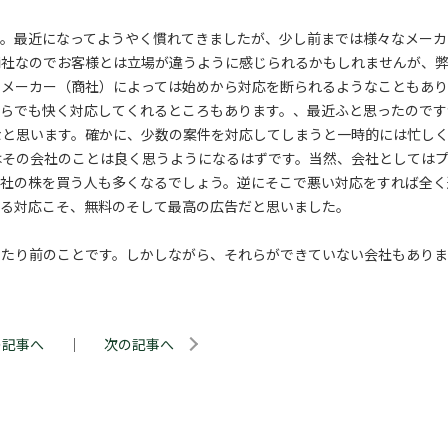
す。最近になってようやく慣れてきましたが、少し前までは様々なメーカ
商社なのでお客様とは立場が違うように感じられるかもしれませんが、
。メーカー（商社）によっては始めから対応を断られるようなこともあり
からでも快く対応してくれるところもあります。、最近ふと思ったのです
なと思います。確かに、少数の案件を対応してしまうと一時的には忙し
はその会社のことは良く思うようになるはずです。当然、会社としては
会社の株を買う人も多くなるでしょう。逆にそこで悪い対応をすれば全く
れる対応こそ、無料のそして最高の広告だと思いました。
当たり前のことです。しかしながら、それらができていない会社もあり
の記事へ
｜
次の記事へ