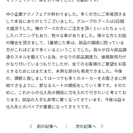
中小企業テクノフェアが終わりました。多くの方にご来場頂きま
して本当にありがとうございました。グループのブースは3日間
大盛況でした。隣のブースの方にご注文を頂くといったちょっと
したハプニングもあり、色々な事がありました。様々な方とお話
の機会を頂きまして、1番感じた事は、部品の調達に困っている
方がこれほどまで多くいるということでした。我々が日々部品調
達のスキルを鍛えている為、かなりの部品調達力、価格取得力が
かなり付いているつもりでしたが、全てのお客様のご要望をお答
えするためにはまだまだ、未熟な部分も発見できました。今後
の、課題と致しましては一つでも多くのメーカーをお客さまに供
給できるように、更なるルートの開拓をしていく事です。そのた
めに、これからの仕入先の開拓に力を入れて行きたいと考えてお
ります。部品の入手も非常に悪くなってきています。今後は益々
仕入先とのパイプが重要になってきそうです。
前の記事へ
｜
次の記事へ