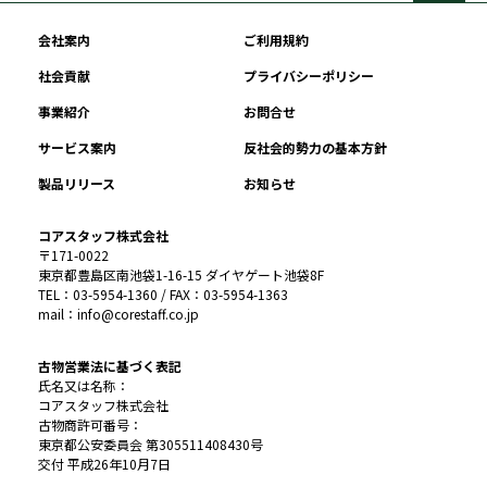
会社案内
ご利用規約
社会貢献
プライバシーポリシー
事業紹介
お問合せ
サービス案内
反社会的勢力の基本方針
製品リリース
お知らせ
コアスタッフ株式会社
〒171-0022
東京都豊島区南池袋1-16-15 ダイヤゲート池袋8F
TEL：03-5954-1360 / FAX：03-5954-1363
mail：info@corestaff.co.jp
古物営業法に基づく表記
氏名又は名称：
コアスタッフ株式会社
古物商許可番号：
東京都公安委員会 第305511408430号
交付 平成26年10月7日