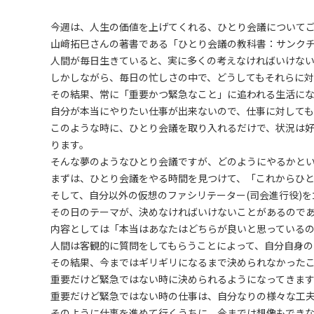
今週は、人生の価値を上げてくれる、ひとり会議について
山﨑拓巳さんの著書である「ひとり会議の教科書：サンク
人間が毎日生きていると、実に多くの考えなければいけな
しかしながら、毎日の忙しさの中で、どうしてもそれらに対
その結果、常に「重要かつ緊急なこと」に追われる生活に
自分が本当にやりたい仕事が出来ないので、仕事に対しても
このような時に、ひとり会議を取り入れるだけで、状況は
ります。
そんな夢のようなひとり会議ですが、どのようにやるかと
まずは、ひとり会議をやる時間を見つけて、「これからひ
そして、自分以外の仮想のファシリテーター(司会進行役)を
その日のテーマが、決めなければいけないことがあるので
内容としては「本当はあなたはどちらが良いと思っている
人間は客観的に質問をしてもらうことによって、自分自身の
その結果、今まではギリギリになるまで決められなかった
重要だけど緊急ではない時に決められるようになってきま
重要だけど緊急ではない時の仕事は、自分なりの様々な工
そのように仕事を進めて行くうちに、今までは想像もでき