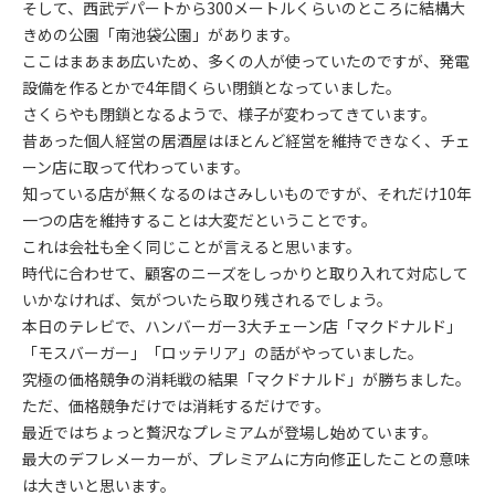
そして、西武デパートから300メートルくらいのところに結構大
きめの公園「南池袋公園」があります。
ここはまあまあ広いため、多くの人が使っていたのですが、発電
設備を作るとかで4年間くらい閉鎖となっていました。
さくらやも閉鎖となるようで、様子が変わってきています。
昔あった個人経営の居酒屋はほとんど経営を維持できなく、チェ
ーン店に取って代わっています。
知っている店が無くなるのはさみしいものですが、それだけ10年
一つの店を維持することは大変だということです。
これは会社も全く同じことが言えると思います。
時代に合わせて、顧客のニーズをしっかりと取り入れて対応して
いかなければ、気がついたら取り残されるでしょう。
本日のテレビで、ハンバーガー3大チェーン店「マクドナルド」
「モスバーガー」「ロッテリア」の話がやっていました。
究極の価格競争の消耗戦の結果「マクドナルド」が勝ちました。
ただ、価格競争だけでは消耗するだけです。
最近ではちょっと贅沢なプレミアムが登場し始めています。
最大のデフレメーカーが、プレミアムに方向修正したことの意味
は大きいと思います。