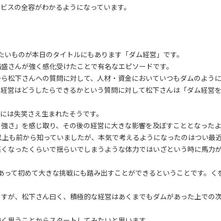
ービスの全容がわかるようになっています。
たいものが本日のタイトルにもあります「ダム経営」です。
稲盛さんが強く感化受けたことで有名なエピソードです。
から松下さんへの質問に対して、人材・資金においていつもダムのよう
ム経営はどうしたらできるかという質問に対して松下さんは「ダム経営
場には失笑さえ生まれたそうです。
の強さ」を感じ取り、その後の経営に大きな影響を及ぼすこととなった
以上も前から知っていましたが、本気で考えるようになったのはつい最
悪くなったくらいで揺らいでしまうような体力ではいざという時に馬力
あって初めて大きな挑戦にも踏み出すことができるということです。く
ますが、松下さん曰く、積極的な経営はあくまでもダムがあった上での
強く思うことからスタートしてみたいと思います。