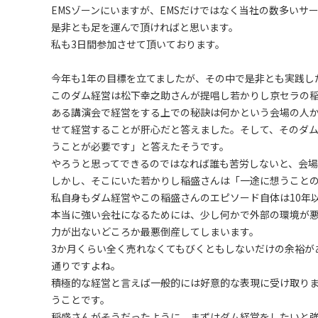
EMSゾーンにいますが、EMSだけではなく当社の数多いサ
是非とも足を運んで頂ければと思います。
私も3日間参加させて頂いております。
今年も1年の目標を立てましたが、その中で是非とも実践し
このダム経営は松下幸之助さんが提唱し若かりし京セラの
ある講演会で経営をする上での秘訣は何かという会場の人
せて経営することが肝心だと答えました。そして、そのダ
うことが必要です」と答えたそうです。
やろうと思ってできるのではなれば誰も苦労しないと、会
しかし、そこにいた若かりし稲盛さんは「一途に想うこと
私自身もダム経営やこの稲盛さんのエピソード自体は10年
本当に強い会社になるためには、少し何かで外部の環境が
力が出ないどころか最悪倒産してしまいます。
3か月くらい全く売れなくてもびくともしないだけの余裕が
通りですよね。
積極的な経営と言えば一般的には好意的な表現に受け取り
うことです。
稲盛さんがそうだったように、まずはダム経営をしたいと