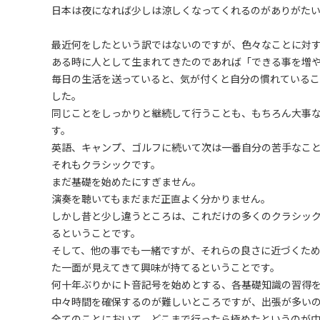
日本は夜になれば少しは涼しくなってくれるのがありがた
最近何をしたという訳ではないのですが、色々なことに対
ある時に人として生まれてきたのであれば「できる事を増
毎日の生活を送っていると、気が付くと自分の慣れている
した。
同じことをしっかりと継続して行うことも、もちろん大事
す。
英語、キャンプ、ゴルフに続いて次は一番自分の苦手なこ
それもクラシックです。
まだ基礎を始めたにすぎません。
演奏を聴いてもまだまだ正直よく分かりません。
しかし昔と少し違うところは、これだけの多くのクラシッ
るということです。
そして、他の事でも一緒ですが、それらの良さに近づくた
た一面が見えてきて興味が持てるということです。
何十年ぶりかにト音記号を始めとする、各基礎知識の習得
中々時間を確保するのが難しいところですが、出張が多い
全てのことにおいて、どこまで行ったら極めたというのが